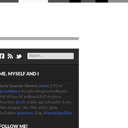
Search
ME, MYSELF AND I
Sacha Quester-Séméon
(
www
), CTO of
@youARhere
#mobile #AugmentedReality
#AR #Glass #CardBoard #IoT #culture
#tourism.
@cclic
mobile app cofounder & dev.
Web designer, dev, Mac addict, geek,
YouTubber
@memviv
, Frog.
#JamaisSansElles
FOLLOW ME!