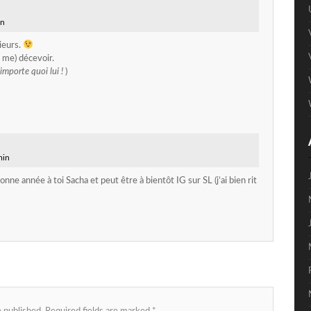
in
ieurs.
t me) décevoir.
’importe quoi lui !
)
min
onne année à toi Sacha et peut être à bientôt IG sur SL (j’ai bien rit