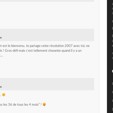
in
t est le bienvenu. Je partage cette résolution 2007 avec toi, ne
s ! Gros défi mais c’est tellement chouette quand il y a un
k…
in
i.
us les 36 de tous les 4 mois” !