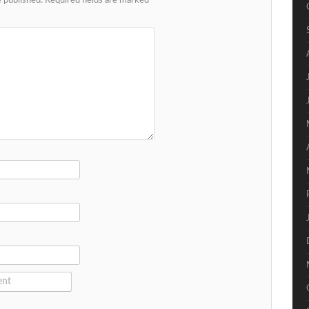
e published.
Required fields are marked
*