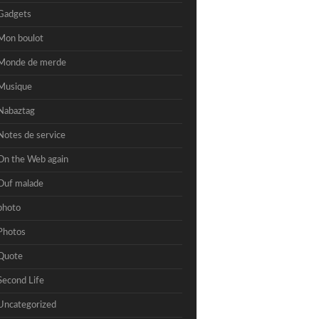
Gadgets
Mon boulot
Monde de merde
Musique
Nabaztag
Notes de service
On the Web again
Ouf malade
photo
Photos
Quote
Second Life
Uncategorized