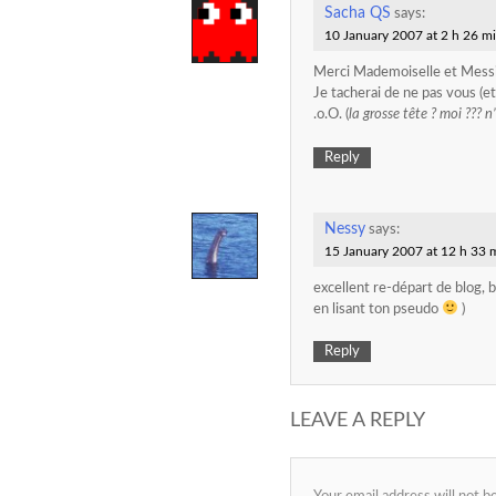
Sacha QS
says:
10 January 2007 at 2 h 26 m
Merci Mademoiselle et Mess
Je tacherai de ne pas vous (e
.o.O. (
la grosse tête ? moi ??? n
Reply
Nessy
says:
15 January 2007 at 12 h 33 
excellent re-départ de blog, b
en lisant ton pseudo
)
Reply
LEAVE A REPLY