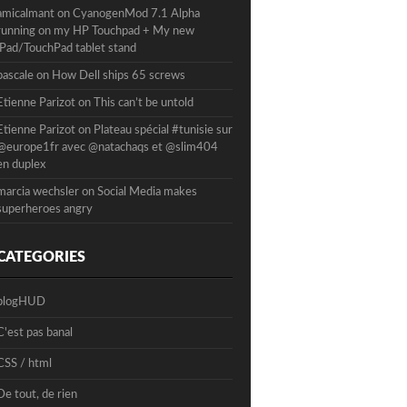
amicalmant
on
CyanogenMod 7.1 Alpha
running on my HP Touchpad + My new
iPad/TouchPad tablet stand
pascale
on
How Dell ships 65 screws
Etienne Parizot
on
This can’t be untold
Etienne Parizot
on
Plateau spécial #tunisie sur
@europe1fr avec @natachaqs et @slim404
en duplex
marcia wechsler
on
Social Media makes
superheroes angry
CATEGORIES
blogHUD
C'est pas banal
CSS / html
De tout, de rien