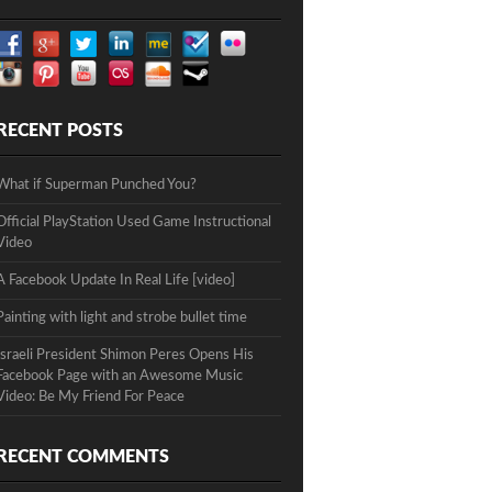
RECENT POSTS
What if Superman Punched You?
Official PlayStation Used Game Instructional
Video
A Facebook Update In Real Life [video]
Painting with light and strobe bullet time
Israeli President Shimon Peres Opens His
Facebook Page with an Awesome Music
Video: Be My Friend For Peace
RECENT COMMENTS