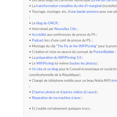
• Les deux blogs du Carrefour numérique (
La vie du Carref
• La
transformation complète du site d’i-marginal
(ma boîte)
• Tournage, montage, etc. d’
une bande annonce
pour une piè
;
• Le
blog du GNCR
;
• Interviewé par
Nouvelles Clés
;
•
Accrédité
aux conférences de presse du PS ;
•
Podcast
lors d’une conf de presse du PS. ;
• Montage du clip “
The Fly at the WiFiPicning
” pour la prom
• Création et mise en œuvre du concept de
PocketBubble
;
• La
préparation du WiFiPicning 3.0
;
• Le
WiFiPicning
lui-même (
toutes les photos
) ;
•
Un site
et
un blog
pour le Conseil économique et social (
constitutionnelle de la République) ;
• Changé de téléphone mobile pour un beau Nokia N90 (
mis
;
•
D’autres photos
et
d’autres vidéos
(
ici aussi
) ;
•
Réparation de ma machine à laver
;
• Et j’oublie certainement quelques trucs ;