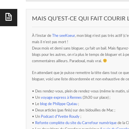
MAIS QU’EST-CE QUI FAIT COURIR 
À l’instar de
The seeKoeur
, mon blog n’est pas très actif (c’
mais il n’est pas mort !
Deux mois et demi sans bloguer, ça fait un bail. Mais figurez
blogs pour les autres, on n’a plus le temps de bloguer et à pe
commentaires ailleurs. Paradoxal, mais vrai.
En attendant que je puisse remettre la tête dans tout ce que j
bloguer, voici une liste désordonnée et non exhaustive de c
• Des rendez-vous, plein de rendez-vous (même le matin, si s
• Un
voyage express à Rennes
(3h30 sur place) ;
• Le
blog de Philippe Quéau
;
• Deux articles (pas finis) sur des bidouilles de Mac ;
• Un
Podcast d’Yvette Roudy
;
•
Refonte complète du site du Carrefour numérique
de la C