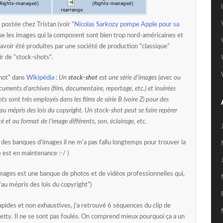
postée chez Tristan (voir “
Nicolas Sarkozy pompe Apple pour sa
 que les images qui la composent sont bien trop nord-américaines et
avoir été produites par une société de production “classique”
ir de “stock-shots”.
shot” dans
Wikipédia
:
Un
stock-shot
est une série d’images (avec ou
uments d’archives (film, documentaire, reportage, etc.) et insérées
s sont très employés dans les films de série B (voire Z) pour des
u mépris des lois du copyright. Un stock-shot peut se faire repèrer
é et au format de l’image différents, son, éclairage, etc.
 des banques d’images il ne m’a pas fallu longtemps pour trouver la
te est en maintenance :-/ )
Images est une banque de photos et de vidéos professionnelles qui,
“au mépris des lois du copyright”)
pides et non exhaustives, j’a retrouvé 6 séquences du clip de
etty. Il ne se sont pas foulés. On comprend mieux pourquoi ça a un