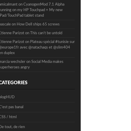
amicalmant
on
CyanogenMod 7.1 Alpha
running on my HP Touchpad + My new
iPad/TouchPad tablet stand
pascale
on
How Dell ships 65 screws
Etienne Parizot
on
This can’t be untold
Etienne Parizot
on
Plateau spécial #tunisie sur
@europe1fr avec @natachaqs et @slim404
en duplex
marcia wechsler
on
Social Media makes
superheroes angry
CATEGORIES
blogHUD
C'est pas banal
CSS / html
De tout, de rien