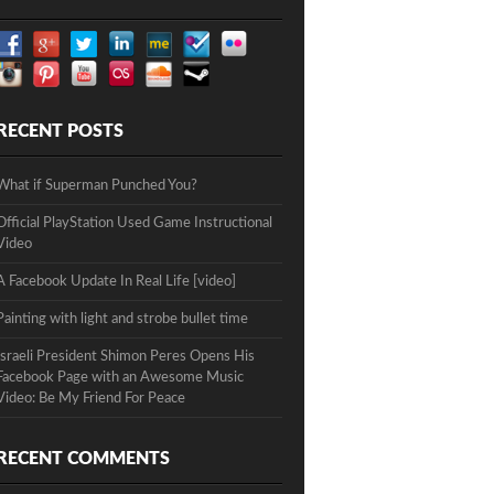
RECENT POSTS
What if Superman Punched You?
Official PlayStation Used Game Instructional
Video
A Facebook Update In Real Life [video]
Painting with light and strobe bullet time
Israeli President Shimon Peres Opens His
Facebook Page with an Awesome Music
Video: Be My Friend For Peace
RECENT COMMENTS