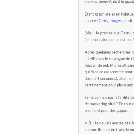
assez facilement, dû à la qualit
Étant graphiste et un habitué
source :
Getty Images
. (le si
(MàJ : Je précise que Getty 
à ma connaissance, n’est pas 
Après quelques recherches ra
l’UMP dans le catalogue de G
faux air de pub Microsoft san
qui dans ce cas (comme pour M
durent 4 secondes), elles ne f
certainement pour plaire aux 
Je ne connais pas la finalité d
de marketing viral ? En tout c
prennent pour des gogos.
N.B. : Je voulais mettre des 
comme ils sont en train de met