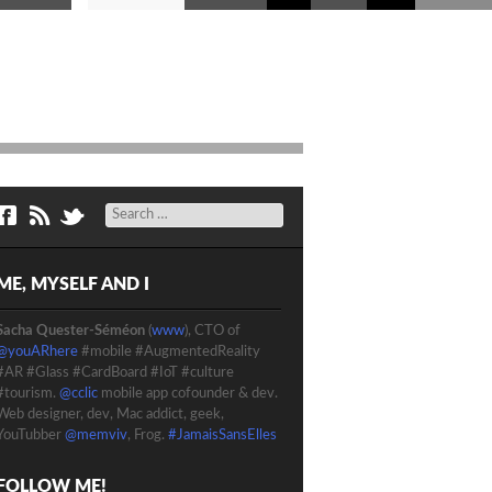
Search
ME, MYSELF AND I
Sacha Quester-Séméon
(
www
), CTO of
@youARhere
#mobile #AugmentedReality
#AR #Glass #CardBoard #IoT #culture
#tourism.
@cclic
mobile app cofounder & dev.
Web designer, dev, Mac addict, geek,
YouTubber
@memviv
, Frog.
#JamaisSansElles
FOLLOW ME!