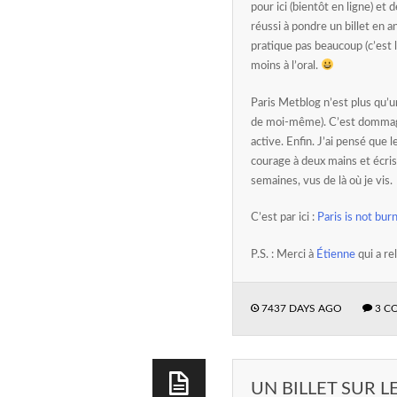
pour ici (bientôt en ligne) et
réussi à pondre un billet en a
pratique pas beaucoup (c’est l
moins à l’oral.
Paris Metblog n’est plus qu’
de moi-même). C’est dommage,
active. Enfin. J’ai pensé que l
courage à deux mains et écris
semaines, vus de là où je vis.
C’est par ici :
Paris is not bur
P.S. : Merci à
Étienne
qui a re
7437 DAYS AGO
3 C
UN BILLET SUR 