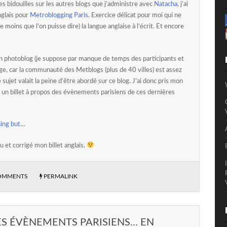
 des bidouilles sur les autres blogs que j’administre avec
Natacha
, j’ai
nglais pour
Metroblogging Paris
. Exercice délicat pour moi qui ne
e moins que l’on puisse dire) la langue anglaise à l’écrit. Et encore
un photoblog (je suppose par manque de temps des participants et
 car la communauté des Metblogs (plus de 40 villes) est assez
e sujet valait la peine d’être abordé sur ce blog. J’ai donc pris mon
 un billet à propos des évènements parisiens de ces dernières
ning but…
lu et corrigé mon billet anglais.
OMMENTS
PERMALINK
LES ÉVÈNEMENTS PARISIENS… EN