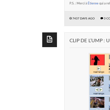
P.S. : Merci à
Étienne
qui a re
7437 DAYS AGO
3 C
CLIP DE L’UMP 