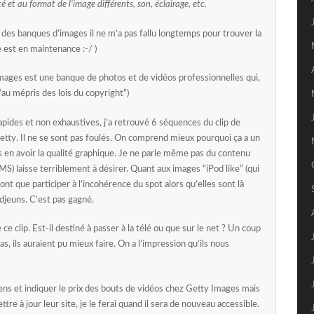
é et au format de l’image différents, son, éclairage, etc.
 des banques d’images il ne m’a pas fallu longtemps pour trouver la
te est en maintenance :-/ )
Images est une banque de photos et de vidéos professionnelles qui,
“au mépris des lois du copyright”)
pides et non exhaustives, j’a retrouvé 6 séquences du clip de
etty. Il ne se sont pas foulés. On comprend mieux pourquoi ça a un
s en avoir la qualité graphique. Je ne parle même pas du contenu
S) laisse terriblement à désirer. Quant aux images “iPod like” (qui
ont que participer à l’incohérence du spot alors qu’elles sont là
djeuns. C’est pas gagné.
e ce clip. Est-il destiné à passer à la télé ou que sur le net ? Un coup
as, ils auraient pu mieux faire. On a l’impression qu’ils nous
liens et indiquer le prix des bouts de vidéos chez Getty Images mais
tre à jour leur site, je le ferai quand il sera de nouveau accessible.