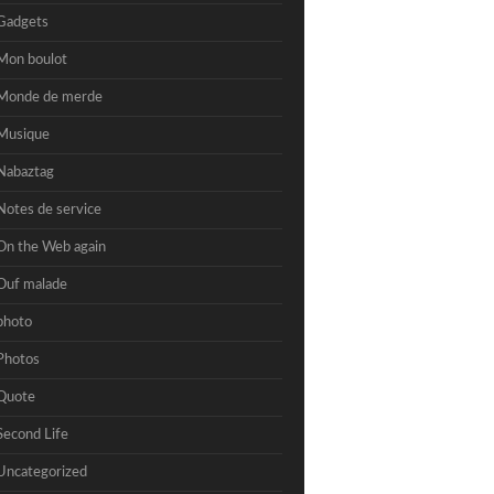
Gadgets
Mon boulot
Monde de merde
Musique
Nabaztag
Notes de service
On the Web again
Ouf malade
photo
Photos
Quote
Second Life
Uncategorized