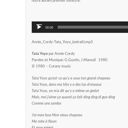
notre ancien premier ministre.
Audio
00:00
Player
Annie_Cordy-Tata_Yoyo_(extrait).mp3
Tata Yoyo
par Annie Cordy
Paroles et Musique: G.Gustin, J.Mareuil 1980
© 1980 – Corany music
Tata Yoyo qu’est-ce qu’y a sous ton grand chapeau
Tata Yoyo, dans ma tête y a des tas d’oiseaux
Tata Yoyo, on m’a dit qu’y a même un grelot
Mais, moi j’aime ça quand ça fait ding ding di gue ding
Comme une samba
J’ai mon boa Mon vieux chapeau
Ma robe à fleurs
Et mon mégot