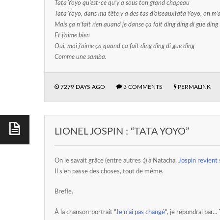
Tata Yoyo qu’est-ce qu’y a sous ton grand chapeau
Tata Yoyo, dans ma tête y a des tas d’oiseauxTata Yoyo, on m’
Mais ça n’fait rien quand je danse ça fait ding ding di gue ding
Et j’aime bien
Oui, moi j’aime ça quand ça fait ding ding di gue ding
Comme une samba.
7279 DAYS AGO
3 COMMENTS
PERMALINK
LIONEL JOSPIN : “TATA YOYO”
On le savait grâce (entre autres ;)) à Natacha,
Jospin revient 
Il s’en passe des choses, tout de même.
Brefle.
À la chanson-portrait “
Je n’ai pas changé
“, je répondrai par…