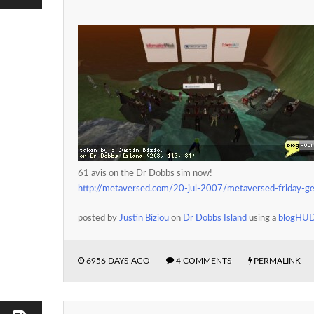
61 avis on the Dr Dobbs sim now!
http://metaversed.com/20-jul-2007/metaversed-friday-g
posted by
Justin Biziou
on
Dr Dobbs Island
using a
blogHU
6956 DAYS AGO
4 COMMENTS
PERMALINK