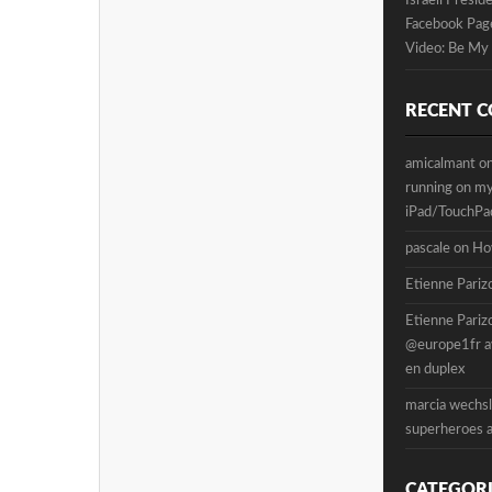
Israeli Presi
Facebook Pag
Video: Be My 
RECENT 
amicalmant
o
running on m
iPad/TouchPad
pascale
on
Ho
Etienne Pariz
Etienne Pariz
@europe1fr a
en duplex
marcia wechsl
superheroes 
CATEGORI