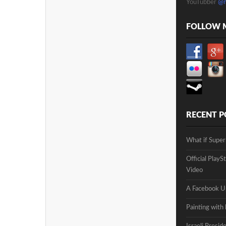
YouTubber
@
FOLLOW 
RECENT P
What if Supe
Official Play
Video
A Facebook Up
Painting with 