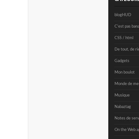
blogHUD
C'est pas bana
CSS / html
De tout, de ri
Gadgets
Mon boulot
Monde de me
Musique
Nabaztag
Notes de serv
On the Web a