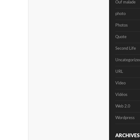
Ouf malade
photo
Photos
Quote
Second Life
Uncategorize
URL
Video
Vidéos
Web 2.0
Wordpress
ARCHIVES