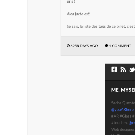
pris !
Alea jacta est!
(je sais, la liste des tags de ce billet, c’e
6958 DAYS AGO
1 COMMENT
ME, MYSEL
Sacha Quest
@youARhere
#AR #Glass #
#tourism.
@cc
Web designer,