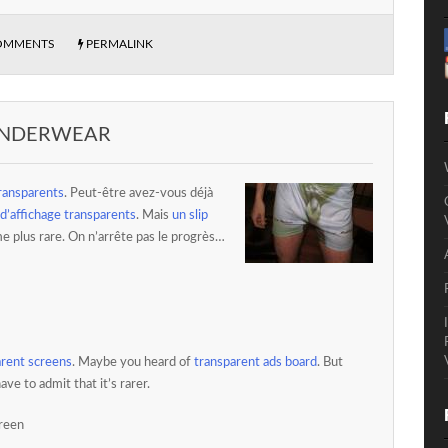
OMMENTS
PERMALINK
UNDERWEAR
ransparents
. Peut-être avez-vous déjà
d’affichage transparents
. Mais
un slip
e plus rare. On n’arrête pas le progrès…
arent screens
. Maybe you heard of
transparent ads board
. But
have to admit that it’s rarer.
reen