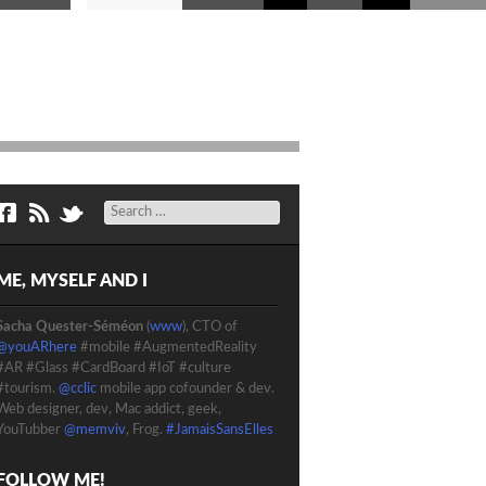
Search
ME, MYSELF AND I
Sacha Quester-Séméon
(
www
), CTO of
@youARhere
#mobile #AugmentedReality
#AR #Glass #CardBoard #IoT #culture
#tourism.
@cclic
mobile app cofounder & dev.
Web designer, dev, Mac addict, geek,
YouTubber
@memviv
, Frog.
#JamaisSansElles
FOLLOW ME!