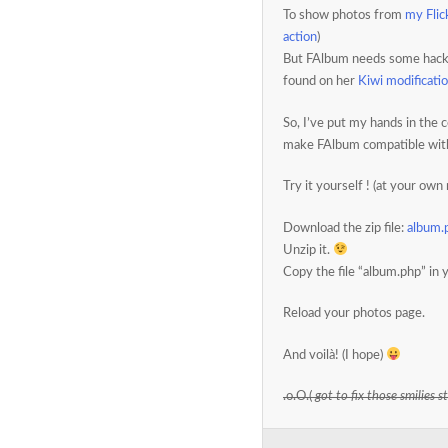
To show photos from
my Flic
action
)
But FAlbum needs some hack 
found on her
Kiwi modificati
So, I’ve put my hands in the 
make FAlbum compatible with
Try it yourself ! (at your own r
Download the zip file:
album.
Unzip it.
Copy the file “album.php” in
Reload your photos page.
And voilà! (I hope)
.o.O.(
got to fix those smilies st