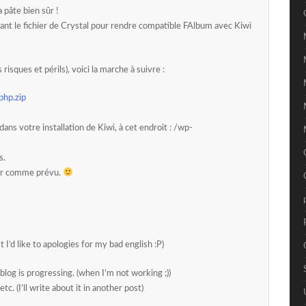
a pâte bien sûr !
fiant le fichier de Crystal pour rendre compatible FAlbum avec Kiwi
 risques et périls), voici la marche à suivre :
php.zip
dans votre installation de Kiwi, à cet endroit : /wp-
s.
her comme prévu.
t I’d like to apologies for my bad english :P)
log is progressing. (when I’m not working ;))
etc. (I’ll write about it in another post)