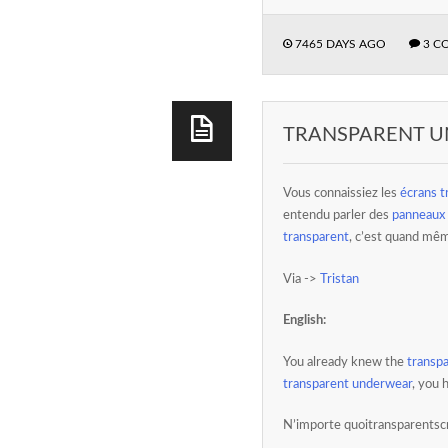
7465 DAYS AGO
3 C
TRANSPARENT 
Vous connaissiez les
écrans t
entendu parler des
panneaux 
transparent
, c’est quand mêm
Via ->
Tristan
English:
You already knew the
transp
transparent underwear
, you 
N’importe quoitransparentsc