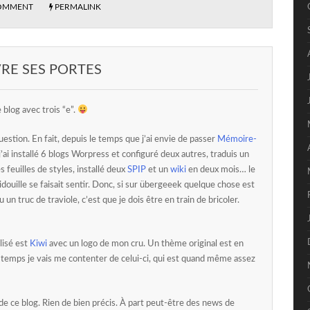
OMMENT
PERMALINK
RE SES PORTES
blog avec trois “e”.
stion. En fait, depuis le temps que j’ai envie de passer
Mémoire-
’ai installé 6 blogs Worpress et configuré deux autres, traduis un
 feuilles de styles, installé deux
SPIP
et un
wiki
en deux mois… le
douille se faisait sentir. Donc, si sur übergeeek quelque chose est
un truc de traviole, c’est que je dois être en train de bricoler.
lisé est
Kiwi
avec un logo de mon cru. Un thème original est en
 temps je vais me contenter de celui-ci, qui est quand même assez
e ce blog. Rien de bien précis. À part peut-être des news de