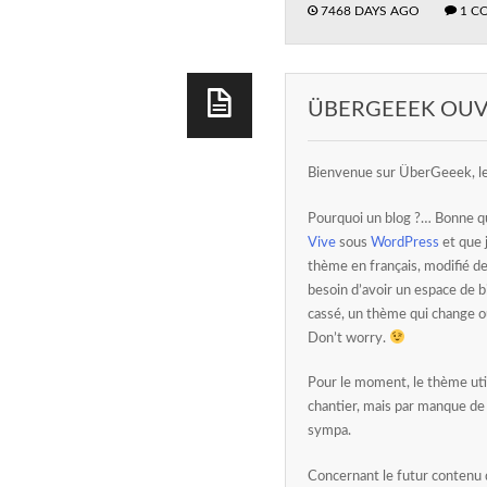
7468 DAYS AGO
1 C
ÜBERGEEEK OUV
Bienvenue sur ÜberGeeek, le 
Pourquoi un blog ?… Bonne que
Vive
sous
WordPress
et que j
thème en français, modifié des
besoin d’avoir un espace de bi
cassé, un thème qui change ou 
Don’t worry.
Pour le moment, le thème uti
chantier, mais par manque de
sympa.
Concernant le futur contenu d