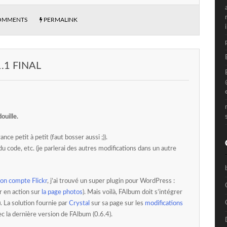
OMMENTS
PERMALINK
.1 FINAL
ouille.
nce petit à petit (faut bosser aussi ;)).
 du code, etc. (je parlerai des autres modifications dans un autre
on compte Flickr
, j’ai trouvé un super plugin pour WordPress :
r en action sur
la page photos
). Mais voilà, FAlbum doit s’intégrer
). La solution fournie par
Crystal
sur sa page sur les
modifications
c la dernière version de FAlbum (0.6.4).