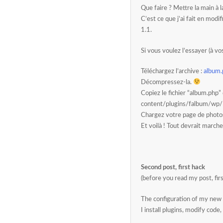
Que faire ? Mettre la main à l
C’est ce que j’ai fait en modi
1.1.
Si vous voulez l’essayer (à vos
Téléchargez l’archive :
album.
Décompressez-la.
Copiez le fichier “album.php” 
content/plugins/falbum/wp/
Chargez votre page de photo
Et voilà ! Tout devrait marc
Second post, first hack
(before you read my post, firs
The configuration of my new b
I install plugins, modify code, 