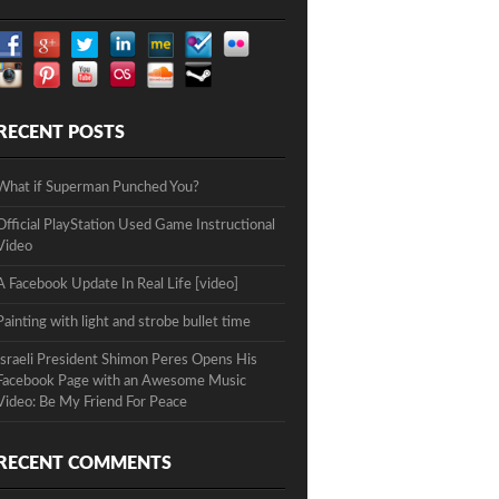
RECENT POSTS
What if Superman Punched You?
Official PlayStation Used Game Instructional
Video
A Facebook Update In Real Life [video]
Painting with light and strobe bullet time
Israeli President Shimon Peres Opens His
Facebook Page with an Awesome Music
Video: Be My Friend For Peace
RECENT COMMENTS