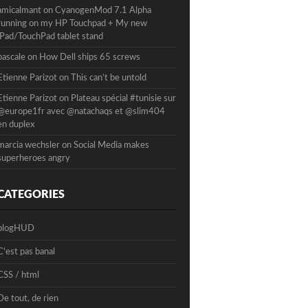
amicalmant
on
CyanogenMod 7.1 Alpha
running on my HP Touchpad + My new
iPad/TouchPad tablet stand
pascale
on
How Dell ships 65 screws
Etienne Parizot
on
This can’t be untold
Etienne Parizot
on
Plateau spécial #tunisie sur
@europe1fr avec @natachaqs et @slim404
en duplex
marcia wechsler
on
Social Media makes
superheroes angry
CATEGORIES
blogHUD
C'est pas banal
CSS / html
De tout, de rien