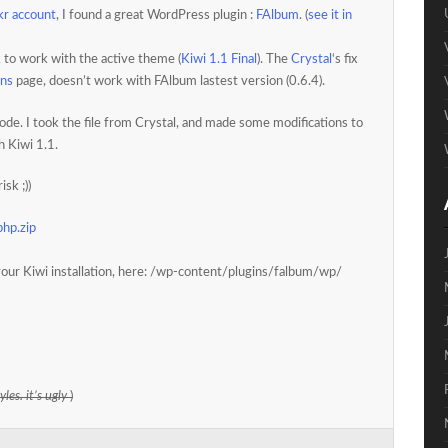
kr account
, I found a great WordPress plugin :
FAlbum
. (
see it in
to work with the active theme (
Kiwi 1.1 Final
). The
Crystal
‘s fix
ons
page, doesn’t work with FAlbum lastest version (0.6.4).
code. I took the file from Crystal, and made some modifications to
 Kiwi 1.1.
isk ;))
php.zip
 your Kiwi installation, here: /wp-content/plugins/falbum/wp/
yles. it’s ugly
)