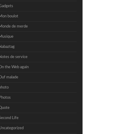
Gadgets
Mon boulot
Monde de merde
Musique
Nabaztag
Notes de service
On the Web again
Ouf malade
photo
Photos
Quote
Second Life
Uncategorized